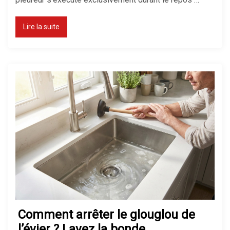
Lire la suite
Déboucher une douche : mes
astuces pour un flux parfait
Pression d’eau faible : solutions
et tests en maison
Robinet qui fuit : comment le
réparer facilement soi-même
Comment arrêter le glouglou de
l’évier ? Lavez la bonde.