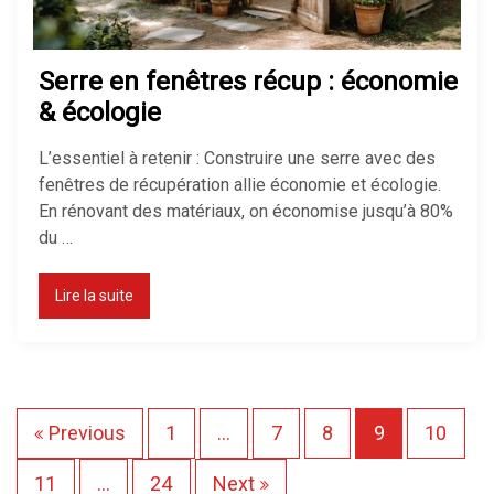
Serre en fenêtres récup : économie
& écologie
L’essentiel à retenir : Construire une serre avec des
fenêtres de récupération allie économie et écologie.
En rénovant des matériaux, on économise jusqu’à 80%
du …
Lire la suite
P
Previous
1
…
7
8
9
10
a
11
…
24
Next