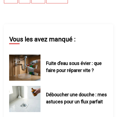
g
i
n
Vous les avez manqué :
a
t
Fuite d’eau sous évier : que
i
faire pour réparer vite ?
o
n
Déboucher une douche : mes
d
astuces pour un flux parfait
e