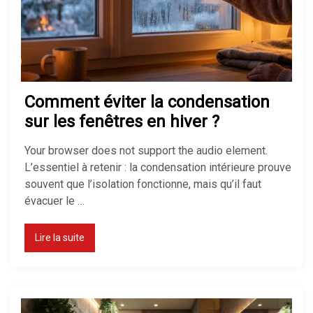
Isolation maison : comment bien
isoler pour économiser de
l’énergie
Comment éviter la condensation
sur les fenêtres en hiver ?
Quel chauffage choisir pour une
maison ?
Your browser does not support the audio element.
L’essentiel à retenir : la condensation intérieure prouve
souvent que l’isolation fonctionne, mais qu’il faut
évacuer le …
Isolation des combles perdus :
méthodes, prix et aides 2026
Lire la suite
Comment isoler un sol froid sans