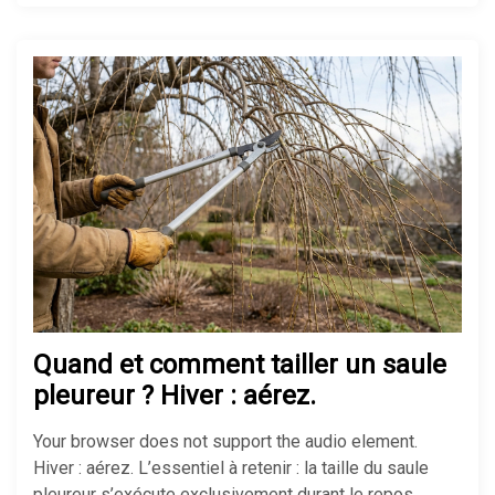
Comment isoler un sol froid sans
tout casser chez soi
Réussir son isolation de mur
mince pour gagner de la place
Isolation maison ancienne : les
erreurs à éviter absolument
Quand et comment tailler un saule
pleureur ? Hiver : aérez.
Your browser does not support the audio element.
Fuite d’eau sous évier : que faire
Hiver : aérez. L’essentiel à retenir : la taille du saule
pour réparer vite ?
pleureur s’exécute exclusivement durant le repos …