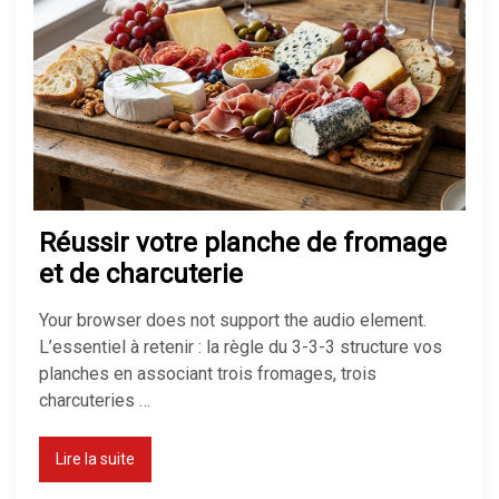
Pompe à chaleur : avantages et
inconvénients
Isolation maison : comment bien
isoler pour économiser de
l’énergie
Réussir votre planche de fromage
et de charcuterie
Quel chauffage choisir pour une
Your browser does not support the audio element.
maison ?
L’essentiel à retenir : la règle du 3-3-3 structure vos
planches en associant trois fromages, trois
charcuteries …
Isolation des combles perdus :
méthodes, prix et aides 2026
Lire la suite