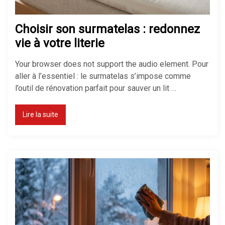
Chauffage électrique ou gaz : que
Choisir son surmatelas : redonnez
choisir ?
vie à votre literie
Your browser does not support the audio element. Pour
aller à l’essentiel : le surmatelas s’impose comme
Comment réduire sa facture de
l’outil de rénovation parfait pour sauver un lit …
chauffage ?
Lire la suite
Chauffage économique pour
maison : le top des solutions
Pompe à chaleur : avantages et
inconvénients