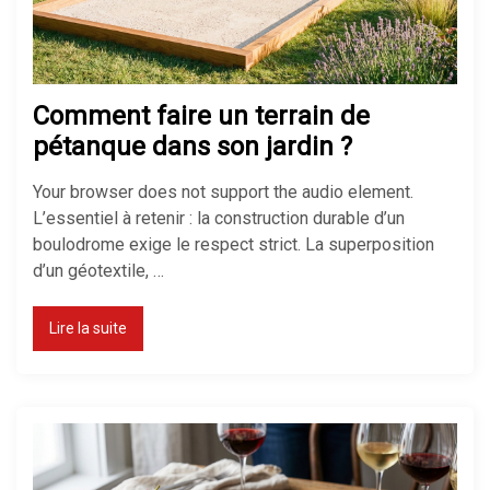
choisir ?
Comment faire un terrain de
Chauffage électrique ou gaz : que
pétanque dans son jardin ?
choisir ?
Your browser does not support the audio element.
L’essentiel à retenir : la construction durable d’un
boulodrome exige le respect strict. La superposition
Comment réduire sa facture de
d’un géotextile, …
chauffage ?
Lire la suite
Chauffage économique pour
maison : le top des solutions