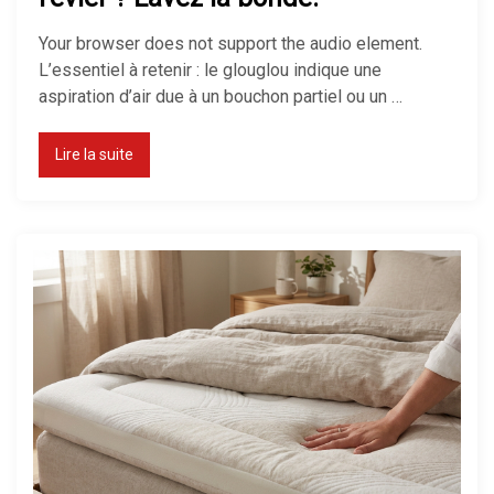
Consommation d’un radiateur
électrique : le calcul réel
Your browser does not support the audio element.
L’essentiel à retenir : le glouglou indique une
aspiration d’air due à un bouchon partiel ou un …
Maison mal chauffée : que faire ?
Lire la suite
Thermostat : comment bien le
régler ?
Chauffage d’appoint : lequel
choisir ?