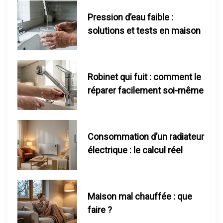
s
Pression d’eau faible :
solutions et tests en maison
p
u
Robinet qui fuit : comment le
b
réparer facilement soi-même
l
i
Consommation d’un radiateur
c
électrique : le calcul réel
a
t
Maison mal chauffée : que
faire ?
i