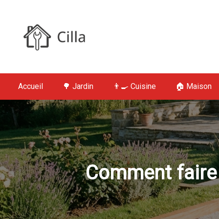
S
k
i
p
t
Cilla : Jardin,
o
c
Accueil
🌳 Jardin
👨‍🍳 Cuisine
🏠 Maison
o
n
t
e
n
t
Comment faire 