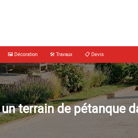
 Maison, Déco, Tra
🖼️ Décoration
🛠 Travaux
📋 Devis
un terrain de pétanque da