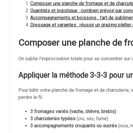
Composer une planche de fromage et de charcuteri
Quantités et logistique : combien prévoir par conv
Accompagnements et boissons : l’art de sublimer l
Dressage et variantes : réussir un grazing platter
Composer une planche de from
On oublie l’improvisation totale pour se concentrer sur 
Appliquer la méthode 3-3-3 pour un 
Pour bâtir votre planche de fromage et de charcuterie, v
perdre le fil.
3 fromages variés (vache, chèvre, brebis)
3 charcuteries typées
(cru, sec, fumé)
3 accompagnements croquants ou sucrés
(noix, m