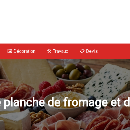
 Maison, Déco, Tra
🖼️ Décoration
🛠 Travaux
📋 Devis
e planche de fromage et d