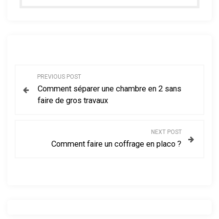
N
PREVIOUS POST
Comment séparer une chambre en 2 sans
a
faire de gros travaux
v
NEXT POST
i
Comment faire un coffrage en placo ?
g
a
t