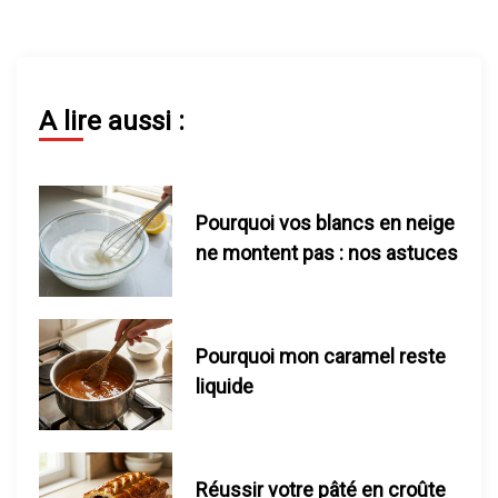
i
o
n
A lire aussi :
d
e
Pourquoi vos blancs en neige
ne montent pas : nos astuces
l
’
Pourquoi mon caramel reste
a
liquide
r
t
Réussir votre pâté en croûte