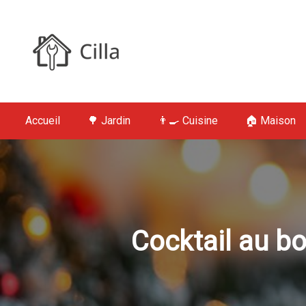
S
k
i
p
t
Cilla : Jardin,
o
c
Accueil
🌳 Jardin
👨‍🍳 Cuisine
🏠 Maison
o
n
t
e
n
t
Cocktail au bo