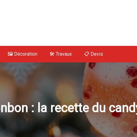
 Maison, Déco, Tra
🖼️ Décoration
🛠 Travaux
📋 Devis
nbon : la recette du cand