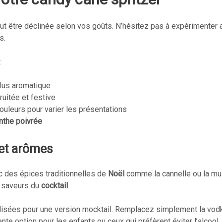
t être déclinée selon vos goûts. N’hésitez pas à expérimenter 
s.
:
plus aromatique
ruitée et festive
ouleurs pour varier les présentations
the poivrée
 et arômes
c des épices traditionnelles de
Noël
comme la cannelle ou la mu
e saveurs du
cocktail
.
lisées pour une version mocktail. Remplacez simplement la vodk
ente option pour les enfants ou ceux qui préfèrent éviter l’alcool.