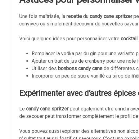
Une fois maîtrisée, la
recette
du
candy cane spritzer
peu
convives ou simplement découvrir de nouvelles saveur
Voici quelques idées pour personnaliser votre
cocktail
Remplacer la vodka par du gin pour une variante 
Ajouter un trait de jus de cranberry pour une note f
Utiliser des
bonbons candy cane
de différentes c
Incorporer un peu de sucre vanillé au sirop de
men
Expérimenter avec d’autres épices
Le
candy cane spritzer
peut également être enrichi ave
de secouer peut transformer complètement le profil d
Vous pouvez aussi explorer des alternatives non alcoo
résultat tout aussi festif et savoureux. C’est une excell