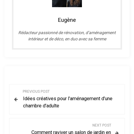
Eugène
R
édacteur passionné de rénovation, d’aménagement
intérieur et de déco, en duo avec sa femme
N
PREVIOUS POST
Idées créatives pour l’aménagement d’une
a
chambre d’adulte
v
NEXT POST
i
Comment raviver un salon de jardin en