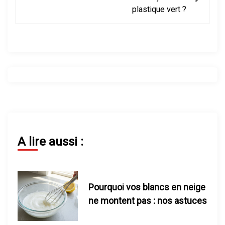
plastique vert ?
g
a
t
i
o
n
A lire aussi :
d
e
Pourquoi vos blancs en neige
l
ne montent pas : nos astuces
’