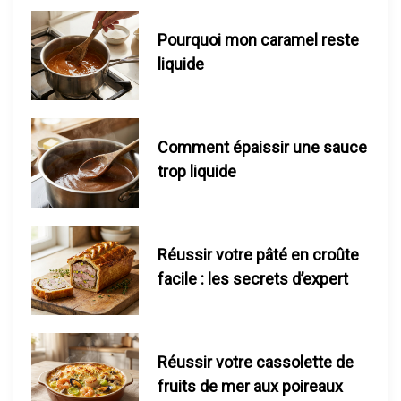
a
Pourquoi mon caramel reste
liquide
r
t
i
Comment épaissir une sauce
trop liquide
c
l
Réussir votre pâté en croûte
e
facile : les secrets d’expert
Réussir votre cassolette de
fruits de mer aux poireaux