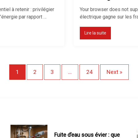
el à retenir : privilégier
Your browser does not suppo
’énergie par rapport …
électrique gagne sur les fra
Lire la suite
P
1
2
3
…
24
Next
a
g
i
n
Fuite d’eau sous évier : que