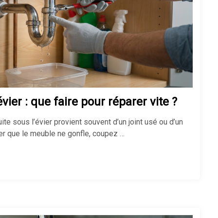
Thermostat : comment bien le
régler ?
Chauffage d’appoint : lequel
choisir ?
vier : que faire pour réparer vite ?
fuite sous l’évier provient souvent d’un joint usé ou d’un
Chauffage électrique ou gaz : que
er que le meuble ne gonfle, coupez …
choisir ?
Comment réduire sa facture de
chauffage ?