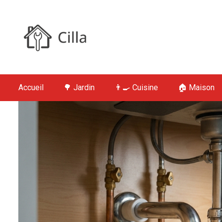
S
k
i
p
t
Cilla : Jardin,
o
c
Accueil
🌳 Jardin
👨‍🍳 Cuisine
🏠 Maison
o
n
t
e
n
t