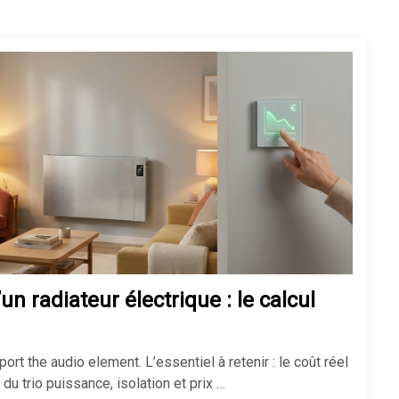
Isolation des combles perdus :
méthodes, prix et aides 2026
Comment isoler un sol froid sans
tout casser chez soi
Réussir son isolation de mur
 radiateur électrique : le calcul
mince pour gagner de la place
rt the audio element. L’essentiel à retenir : le coût réel
u trio puissance, isolation et prix …