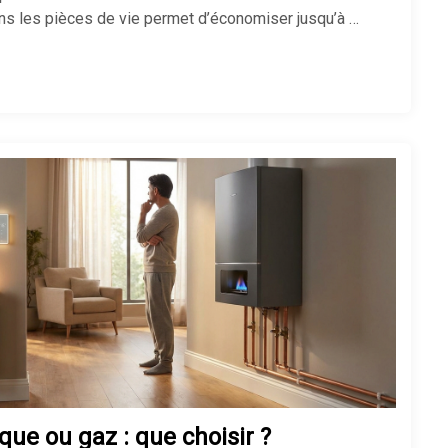
ns les pièces de vie permet d’économiser jusqu’à …
Robinet qui fuit : comment le
réparer facilement soi-même
Consommation d’un radiateur
électrique : le calcul réel
Maison mal chauffée : que faire ?
Thermostat : comment bien le
régler ?
que ou gaz : que choisir ?