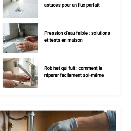
et tests en maison
Robinet qui fuit : comment le
réparer facilement soi-même
Consommation d’un radiateur
Pression d’eau faible : solutions 
électrique : le calcul réel
Maison mal chauffée : que faire ?