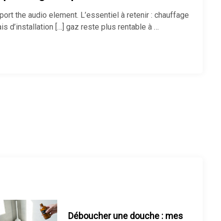
rt the audio element. L’essentiel à retenir : chauffage
is d’installation […] gaz reste plus rentable à …
Chauffage d’appoint : lequel
choisir ?
Chauffage électrique ou gaz : que
choisir ?
Comment réduire sa facture de
chauffage ?
Chauffage économique pour
Déboucher une douche : mes