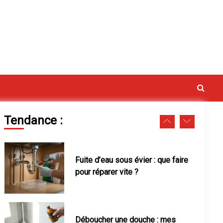
Soigner un hibiscus dont les
feuilles jaunissent facilement
vaux
Fuite d’eau sous évier : que faire
pour réparer vite ?
Tendance :
Déboucher une douche : mes
astuces pour un flux parfait
Pression d’eau faible : solutions