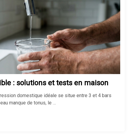
Chauffage économique pour
maison : le top des solutions
Pompe à chaleur : avantages et
inconvénients
ble : solutions et tests en maison
Isolation maison : comment bien
isoler pour économiser de
 pression domestique idéale se situe entre 3 et 4 bars
l’énergie
 l’eau manque de tonus, le …
Quel chauffage choisir pour une
maison ?