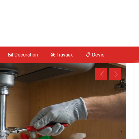
 Maison, Déco, Tra
🖼️ Décoration
🛠 Travaux
📋 Devis