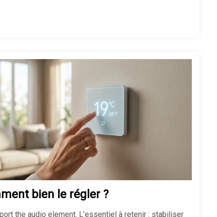
Soigner un hibiscus dont les
feuilles jaunissent facilement
Fuite d’eau sous évier : que faire
pour réparer vite ?
Déboucher une douche : mes
astuces pour un flux parfait
Pression d’eau faible : solutions
et tests en maison
ment bien le régler ?
rt the audio element. L’essentiel à retenir : stabiliser