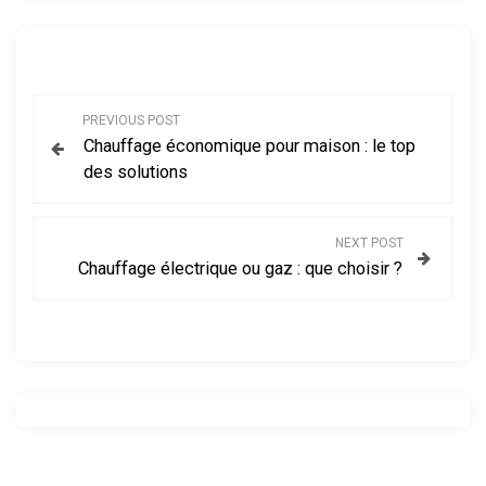
N
PREVIOUS POST
Chauffage économique pour maison : le top
a
des solutions
v
NEXT POST
i
Chauffage électrique ou gaz : que choisir ?
g
a
t
i