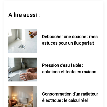
o
n
A lire aussi :
d
e
Déboucher une douche : mes
astuces pour un flux parfait
l
’
Pression d’eau faible :
a
solutions et tests en maison
r
t
Consommation d’un radiateur
i
électrique : le calcul réel