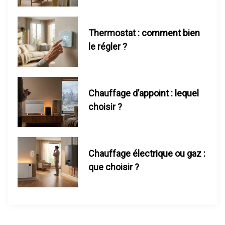
c
l
Thermostat : comment bien
le régler ?
e
Chauffage d’appoint : lequel
choisir ?
Chauffage électrique ou gaz :
que choisir ?