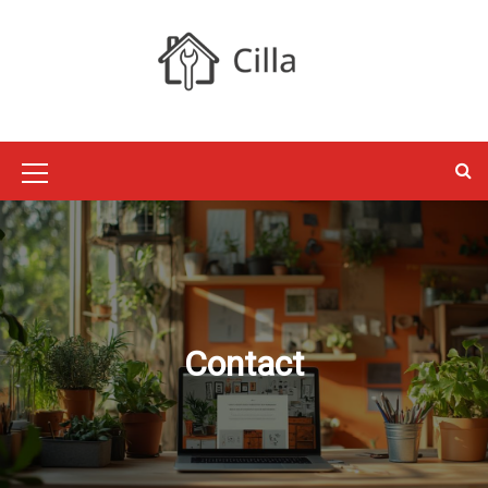
S
k
i
p
Cilla : Jardin,
t
o
Maison, Déco,
c
M
o
e
n
Travaux
t
n
e
u
n
I
t
Contact
c
o
n