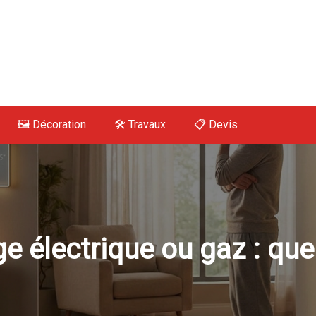
 Maison, Déco, Tra
🖼️ Décoration
🛠 Travaux
📋 Devis
e électrique ou gaz : que 