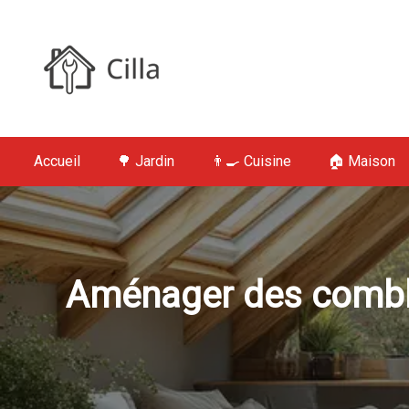
S
k
i
p
t
Cilla : Jardin,
o
c
Accueil
🌳 Jardin
👨‍🍳 Cuisine
🏠 Maison
o
n
t
e
n
t
Aménager des comble