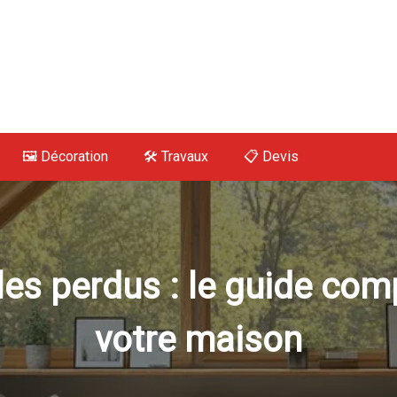
 Maison, Déco, Tra
🖼️ Décoration
🛠 Travaux
📋 Devis
s perdus : le guide comp
votre maison