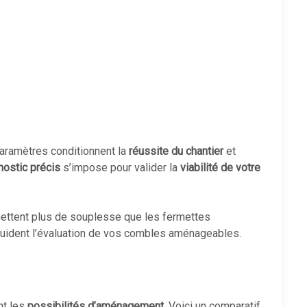
paramètres conditionnent la
réussite du chantier
et
nostic précis
s’impose pour valider la
viabilité de votre
mettent plus de souplesse que les fermettes
guident l’évaluation de vos combles aménageables.
nt les
possibilités d’aménagement
. Voici un comparatif