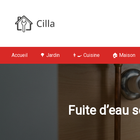
S
k
i
p
t
Cilla : Jardin,
o
c
Accueil
🌳 Jardin
👨‍🍳 Cuisine
🏠 Maison
o
n
t
e
n
t
Fuite d’eau s