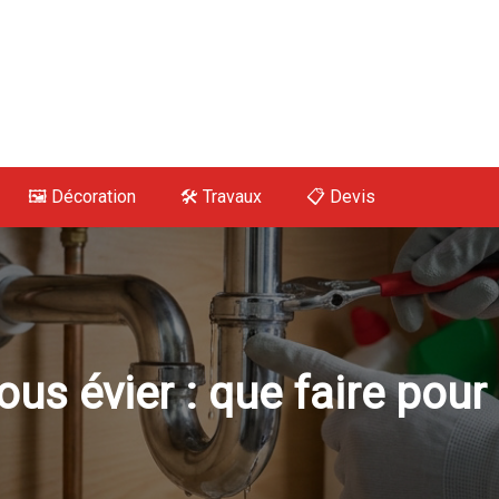
 Maison, Déco, Tra
🖼️ Décoration
🛠 Travaux
📋 Devis
ous évier : que faire pour 