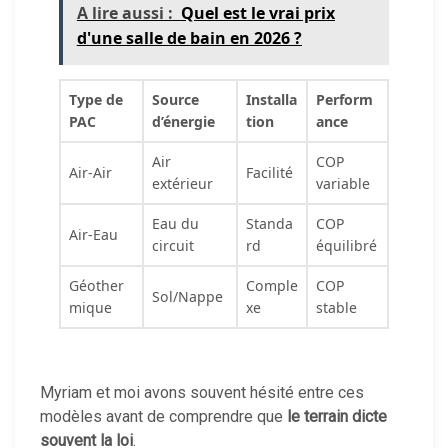
A lire aussi :
Quel est le vrai prix
d'une salle de bain en 2026 ?
Type de
Source
Installa
Perform
PAC
d’énergie
tion
ance
Air
COP
Air-Air
Facilité
extérieur
variable
Eau du
Standa
COP
Air-Eau
circuit
rd
équilibré
Géother
Comple
COP
Sol/Nappe
mique
xe
stable
Myriam et moi avons souvent hésité entre ces
modèles avant de comprendre que
le terrain dicte
souvent la loi
.