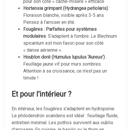
pour son côté « cache-misère » efficace.
Hortensia grimpant (Hydrangea petiolaris)
:
Floraison blanche, visible après 3-5 ans.
Pensez à l’arroser en été.
Fougères : Parfaites pour systèmes
modulaires
. S’adaptent à l’ombre. Le Blechnum
spicantum est mon favori pour son côté
« danse aérienne ».
Houblon doré (Humulus lupulus ‘Aureus’)
:
Feuillage jaune vif pour murs sombres.
Attention à sa croissance, ce n’est pas un
timide !
Et pour l’intérieur ?
En intérieur, les fougères s’adaptent en hydroponie.
Le philodendron scandens est idéal : feuillage fluide,
entretien minimal. Les pothos survivent aux oublis
d’arrosage. En cuisine, le basilic ou le thym en