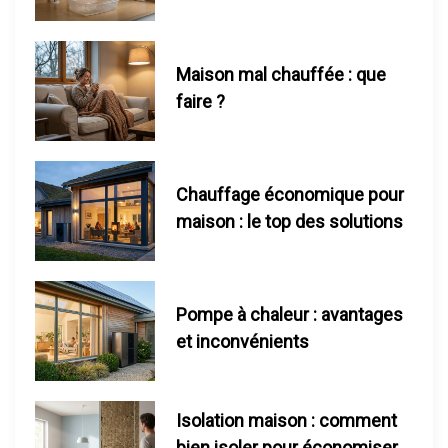
’
a
Maison mal chauffée : que
faire ?
r
t
i
Chauffage économique pour
maison : le top des solutions
c
l
Pompe à chaleur : avantages
e
et inconvénients
Isolation maison : comment
bien isoler pour économiser