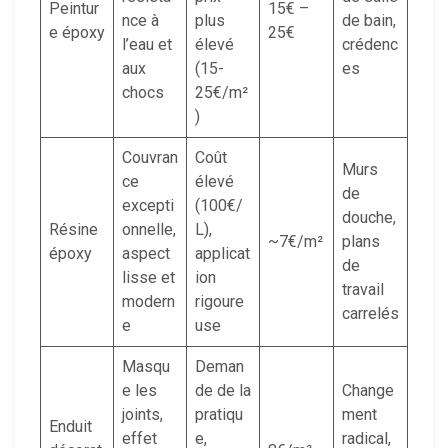
Peintur
15€ –
nce à
plus
de bain,
e époxy
25€
l’eau et
élevé
crédenc
aux
(15-
es
chocs
25€/m²
)
Couvran
Coût
Murs
ce
élevé
de
excepti
(100€/
douche,
Résine
onnelle,
L),
~7€/m²
plans
époxy
aspect
applicat
de
lisse et
ion
travail
modern
rigoure
carrelés
e
use
Masqu
Deman
e les
de de la
Change
joints,
pratiqu
ment
Enduit
effet
e,
radical,