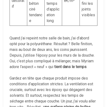
décorat
8€/m²
béton
temps
fini les
if
ciré
d’applic
joints
tendanc
ation
visibles
e
long
Quand j’ai repeint notre salle de bain, j’ai d’abord
opté pour la polyuréthane. Résultat ? Belle finition,
mais au bout de deux ans, les coins jaunissent.
Depuis, j’utilise l’époxy pour les murs de la douche.
Oui, c’est plus compliqué à mélanger, mais Myriam
adore l’aspect « neuf » qui
tient dans le temps
.
Gardez en tête que chaque produit impose des
conditions d’application strictes. La ventilation est
cruciale, surtout avec les époxy qui dégagent des
solvants. Et surtout, respectez les temps de
séchage entre chaque couche. Un jour, j’ai voulu aller
trop vite… Résultat :
une surface pleine de bulles
.