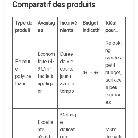
Comparatif des produits
Type de
Avantag
Inconvé
Budget
Idéal
produit
es
nients
indicatif
pour…
Relooki
ng
Économ
Durée
rapide à
Peintur
ique (4-
de vie
petit
e
9€/m²),
courte,
4€ – 9€
budget,
polyuré
facile à
jaunit
surface
thane
appliqu
avec le
s peu
er
temps
exposé
es
Mélang
Excelle
e
nte
délicat,
Murs
résista
prix
de salle