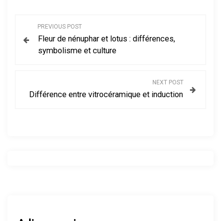
N
PREVIOUS POST
Fleur de nénuphar et lotus : différences,
a
symbolisme et culture
v
NEXT POST
i
Différence entre vitrocéramique et induction
g
a
t
i
o