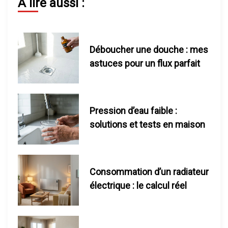
n
A lire aussi :
d
e
Déboucher une douche : mes
astuces pour un flux parfait
l
’
Pression d’eau faible :
a
solutions et tests en maison
r
t
Consommation d’un radiateur
i
électrique : le calcul réel
c