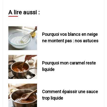
n
d
A lire aussi :
e
l
Pourquoi vos blancs en neige
ne montent pas : nos astuces
’
a
Pourquoi mon caramel reste
r
liquide
t
i
Comment épaissir une sauce
c
trop liquide