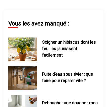
i
n
Vous les avez manqué :
a
t
Soigner un hibiscus dont les
i
feuilles jaunissent
facilement
o
n
Fuite d’eau sous évier : que
d
faire pour réparer vite ?
e
s
Déboucher une douche : mes