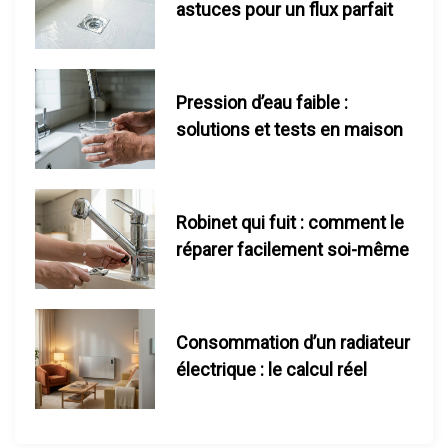
astuces pour un flux parfait
p
u
Pression d’eau faible :
b
solutions et tests en maison
l
i
Robinet qui fuit : comment le
c
réparer facilement soi-même
a
t
Consommation d’un radiateur
électrique : le calcul réel
i
o