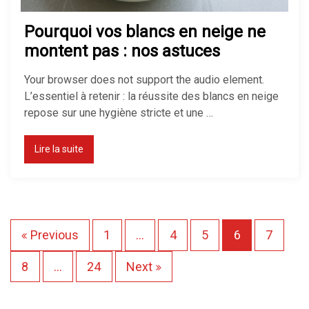
Pourquoi vos blancs en neige ne
montent pas : nos astuces
Your browser does not support the audio element.
L’essentiel à retenir : la réussite des blancs en neige
repose sur une hygiène stricte et une …
Lire la suite
P
Previous
1
…
4
5
6
7
a
8
…
24
Next
g