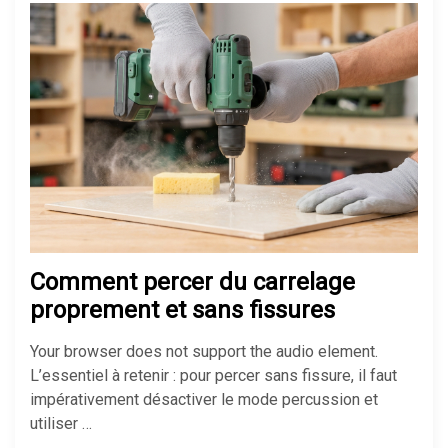
Isolation des combles perdus :
méthodes, prix et aides 2026
Comment isoler un sol froid sans
tout casser chez soi
Réussir son isolation de mur
mince pour gagner de la place
Comment percer du carrelage
proprement et sans fissures
Your browser does not support the audio element.
Soigner un hibiscus dont les
L’essentiel à retenir : pour percer sans fissure, il faut
feuilles jaunissent facilement
impérativement désactiver le mode percussion et
utiliser …