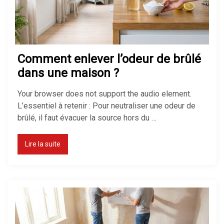
Pompe à chaleur : avantages et
inconvénients
Comment enlever l’odeur de brûlé
Isolation maison : comment bien
dans une maison ?
isoler pour économiser de
l’énergie
Your browser does not support the audio element.
L’essentiel à retenir : Pour neutraliser une odeur de
brûlé, il faut évacuer la source hors du …
Quel chauffage choisir pour une
maison ?
Lire la suite
Isolation des combles perdus :
méthodes, prix et aides 2026