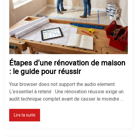
Comment isoler un sol froid sans
tout casser chez soi
Réussir son isolation de mur
mince pour gagner de la place
Étapes d’une rénovation de maison
: le guide pour réussir
Your browser does not support the audio element.
L’essentiel à retenir : Une rénovation réussie exige un
audit technique complet avant de casser le moindre …
Lire la suite