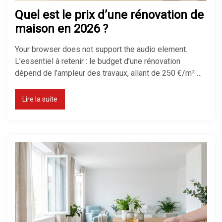
choisir ?
Quel est le prix d’une rénovation de
maison en 2026 ?
Your browser does not support the audio element.
Chauffage électrique ou gaz : que
L’essentiel à retenir : le budget d’une rénovation
choisir ?
dépend de l’ampleur des travaux, allant de 250 €/m² …
Lire la suite
Comment réduire sa facture de
chauffage ?
Chauffage économique pour
maison : le top des solutions