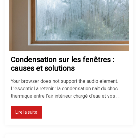
maison : le top des solutions
Pompe à chaleur : avantages et
inconvénients
Condensation sur les fenêtres :
Isolation maison : comment bien
causes et solutions
isoler pour économiser de
l’énergie
Your browser does not support the audio element.
L’essentiel à retenir : la condensation naît du choc
thermique entre l’air intérieur chargé d’eau et vos …
Quel chauffage choisir pour une
maison ?
Lire la suite