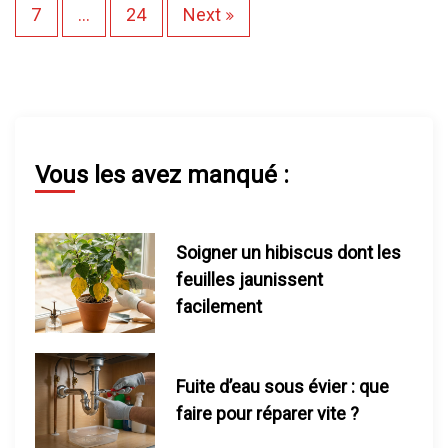
a
7
…
24
Next
g
i
n
Vous les avez manqué :
a
t
Soigner un hibiscus dont les
i
feuilles jaunissent
facilement
o
n
Fuite d’eau sous évier : que
d
faire pour réparer vite ?