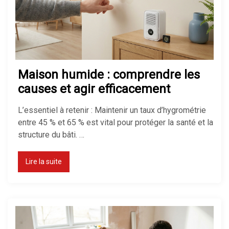
Pompe à chaleur : avantages et
inconvénients
Isolation maison : comment bien
isoler pour économiser de
Maison humide : comprendre les
l’énergie
causes et agir efficacement
L’essentiel à retenir : Maintenir un taux d’hygrométrie
entre 45 % et 65 % est vital pour protéger la santé et la
Quel chauffage choisir pour une
structure du bâti. …
maison ?
Lire la suite
Isolation des combles perdus :
méthodes, prix et aides 2026