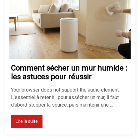
Pompe à chaleur : avantages et
inconvénients
Isolation maison : comment bien
Comment sécher un mur humide :
isoler pour économiser de
l’énergie
les astuces pour réussir
Your browser does not support the audio element.
L’essentiel à retenir : pour assécher un mur, il faut
Quel chauffage choisir pour une
d’abord stopper la source, puis maintenir une …
maison ?
Lire la suite
Isolation des combles perdus :