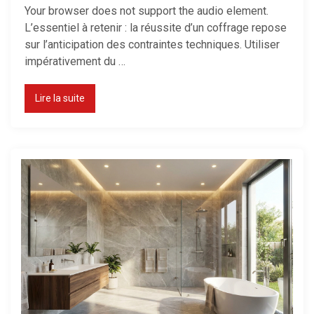
Your browser does not support the audio element.
L’essentiel à retenir : la réussite d’un coffrage repose
Consommation d’un radiateur
sur l’anticipation des contraintes techniques. Utiliser
électrique : le calcul réel
impérativement du …
Lire la suite
Maison mal chauffée : que faire ?
Thermostat : comment bien le
régler ?
Chauffage d’appoint : lequel
choisir ?