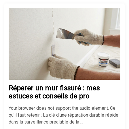
méthodes, prix et aides 2026
Comment isoler un sol froid sans
tout casser chez soi
Réussir son isolation de mur
mince pour gagner de la place
Réparer un mur fissuré : mes
astuces et conseils de pro
Soigner un hibiscus dont les
Your browser does not support the audio element. Ce
feuilles jaunissent facilement
qu’il faut retenir : La clé d’une réparation durable réside
dans la surveillance préalable de la …