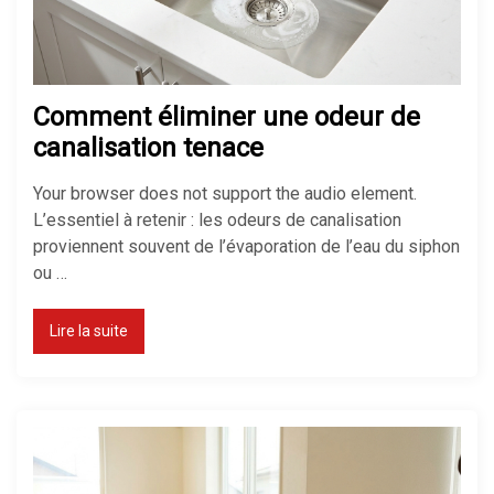
Chauffage d’appoint : lequel
choisir ?
Comment éliminer une odeur de
canalisation tenace
Chauffage électrique ou gaz : que
Your browser does not support the audio element.
choisir ?
L’essentiel à retenir : les odeurs de canalisation
proviennent souvent de l’évaporation de l’eau du siphon
ou …
Comment réduire sa facture de
Lire la suite
chauffage ?
Chauffage économique pour
maison : le top des solutions