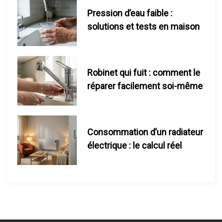
Pression d’eau faible :
b
solutions et tests en maison
l
i
Robinet qui fuit : comment le
c
réparer facilement soi-même
a
t
Consommation d’un radiateur
électrique : le calcul réel
i
o
n
s