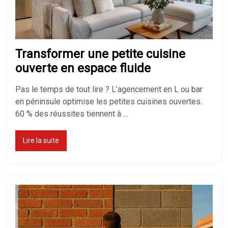
Chauffage d’appoint : lequel
choisir ?
Transformer une petite cuisine
ouverte en espace fluide
Chauffage électrique ou gaz : que
Pas le temps de tout lire ? L’agencement en L ou bar
choisir ?
en péninsule optimise les petites cuisines ouvertes.
60 % des réussites tiennent à …
Lire la suite
Comment réduire sa facture de
chauffage ?
Chauffage économique pour
maison : le top des solutions