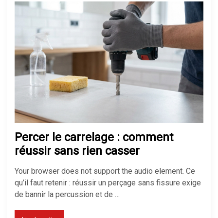
méthodes, prix et aides 2026
Comment isoler un sol froid sans
tout casser chez soi
Réussir son isolation de mur
mince pour gagner de la place
Percer le carrelage : comment
réussir sans rien casser
Your browser does not support the audio element. Ce
Soigner un hibiscus dont les
qu’il faut retenir : réussir un perçage sans fissure exige
feuilles jaunissent facilement
de bannir la percussion et de …