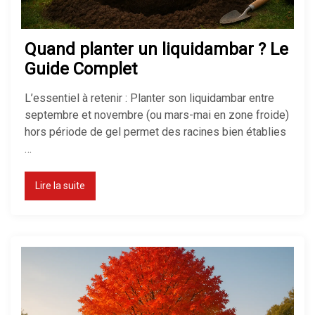
Pompe à chaleur : avantages et
inconvénients
Quand planter un liquidambar ? Le
Guide Complet
Isolation maison : comment bien
isoler pour économiser de
L’essentiel à retenir : Planter son liquidambar entre
l’énergie
septembre et novembre (ou mars-mai en zone froide)
hors période de gel permet des racines bien établies
…
Quel chauffage choisir pour une
Lire la suite
maison ?
Isolation des combles perdus :
méthodes, prix et aides 2026