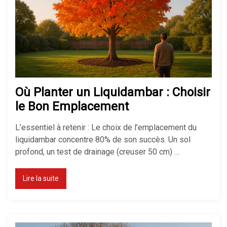
Comment isoler un sol froid sans
tout casser chez soi
Réussir son isolation de mur
Où Planter un Liquidambar : Choisir
mince pour gagner de la place
le Bon Emplacement
L’essentiel à retenir : Le choix de l’emplacement du
liquidambar concentre 80% de son succès. Un sol
profond, un test de drainage (creuser 50 cm) …
Lire la suite