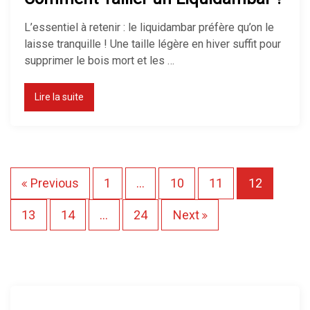
L’essentiel à retenir : le liquidambar préfère qu’on le
laisse tranquille ! Une taille légère en hiver suffit pour
supprimer le bois mort et les …
Lire la suite
P
Previous
1
…
10
11
12
a
13
14
…
24
Next
g
i
n