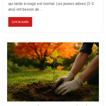
qui tarde à rougir est normal. Les jeunes arbres (3-5
ans) ont besoin de …
Consommation d’un radiateur
électrique : le calcul réel
Lire la suite
Maison mal chauffée : que faire ?
Thermostat : comment bien le
régler ?
Chauffage d’appoint : lequel
choisir ?