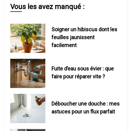
Vous les avez manqué :
a
t
Soigner un hibiscus dont les
i
feuilles jaunissent
facilement
o
n
Fuite d’eau sous évier : que
d
faire pour réparer vite ?
e
s
Déboucher une douche : mes
astuces pour un flux parfait
p
u