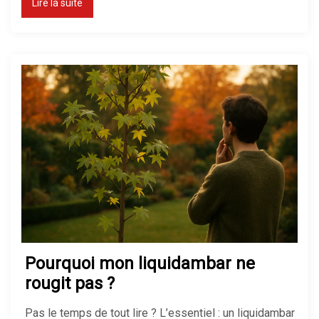
Lire la suite
Fuite d’eau sous évier : que faire
pour réparer vite ?
Déboucher une douche : mes
astuces pour un flux parfait
Pression d’eau faible : solutions
et tests en maison
Pourquoi mon liquidambar ne
Robinet qui fuit : comment le
rougit pas ?
réparer facilement soi-même
Pas le temps de tout lire ? L’essentiel : un liquidambar