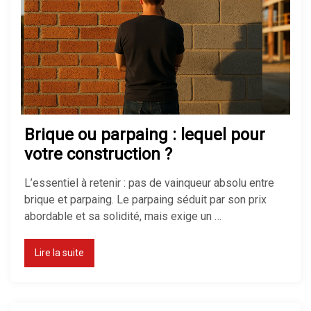
Pompe à chaleur : avantages et
inconvénients
Brique ou parpaing : lequel pour
Isolation maison : comment bien
isoler pour économiser de
votre construction ?
l’énergie
L’essentiel à retenir : pas de vainqueur absolu entre
brique et parpaing. Le parpaing séduit par son prix
abordable et sa solidité, mais exige un …
Quel chauffage choisir pour une
maison ?
Lire la suite
Isolation des combles perdus :