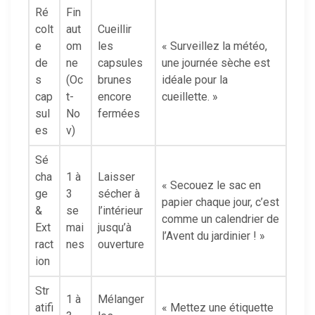
Ré
Fin
colt
aut
Cueillir
e
om
les
« Surveillez la météo,
de
ne
capsules
une journée sèche est
s
(Oc
brunes
idéale pour la
cap
t-
encore
cueillette. »
sul
No
fermées
es
v)
Sé
cha
1 à
Laisser
« Secouez le sac en
ge
3
sécher à
papier chaque jour, c’est
&
se
l’intérieur
comme un calendrier de
Ext
mai
jusqu’à
l’Avent du jardinier ! »
ract
nes
ouverture
ion
Str
1 à
Mélanger
atifi
« Mettez une étiquette