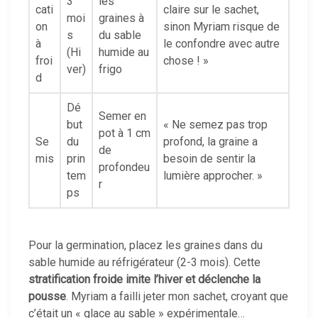
3
les
cati
claire sur le sachet,
moi
graines à
on
sinon Myriam risque de
s
du sable
à
le confondre avec autre
(Hi
humide au
froi
chose ! »
ver)
frigo
d
Dé
Semer en
but
« Ne semez pas trop
pot à 1 cm
Se
du
profond, la graine a
de
mis
prin
besoin de sentir la
profondeu
tem
lumière approcher. »
r
ps
Pour la germination, placez les graines dans du
sable humide au réfrigérateur (2-3 mois). Cette
stratification froide imite l’hiver et déclenche la
pousse
. Myriam a failli jeter mon sachet, croyant que
c’était un « glace au sable » expérimentale…