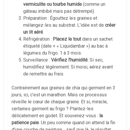
vermiculite ou tourbe humide
(comme un
gâteau imbibé mais pas détrempé).
Préparation : Égouttez les graines et
mélangez-les au substrat. L’idée est de
créer
un lit aéré
.
Réfrigération :
Placez le tout
dans un sachet
étiqueté (date + « Liquidambar ») au bac à
légumes du frigo. 1 à 3 mois.
Surveillance :
Vérifiez l’humidité
. Si sec,
humidifiez légèrement. Si moisi, aérez avant
de remettre au frais.
Contrairement aux graines de chia qui germent en 3
jours, ici, c’est un marathon. Mais ce processus
réveille le cœur de chaque graine. Et si, miracle,
certaines germent au frigo ? Plantez-les
délicatement en godet. Et souvenez-vous :
la
patience paie
. Un peu comme quand on attend la fin
d’une couche de peinture… sauf que là, le résultat