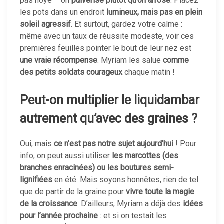
pas noyé – on
pulvérise plutôt qu’on arrose
. Placez
les pots dans un endroit
lumineux, mais pas en plein
soleil agressif
. Et surtout, gardez votre calme :
même avec un taux de réussite modeste, voir ces
premières feuilles pointer le bout de leur nez est
une vraie récompense
. Myriam les salue
comme
des petits soldats courageux
chaque matin !
Peut-on multiplier le liquidambar
autrement qu’avec des graines ?
Oui, mais
ce n’est pas notre sujet aujourd’hui
! Pour
info, on peut aussi utiliser
les marcottes (des
branches enracinées) ou les boutures semi-
lignifiées
en été. Mais soyons honnêtes, rien de tel
que de partir de la graine pour
vivre toute la magie
de la croissance
. D’ailleurs, Myriam a déjà des
idées
pour l’année prochaine
: et si on testait les