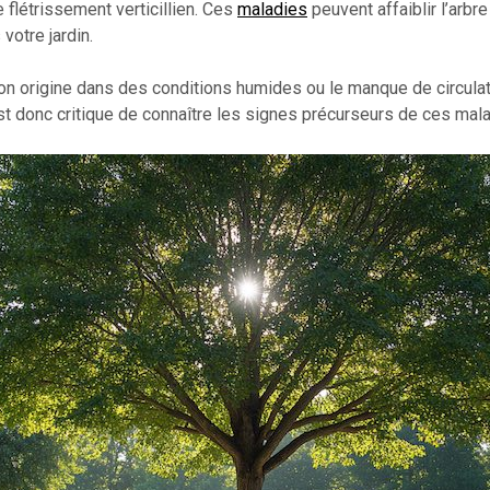
 flétrissement verticillien. Ces
maladies
peuvent affaiblir l’arb
votre jardin.
origine dans des conditions humides ou le manque de circulation
t donc critique de connaître les signes précurseurs de ces malad