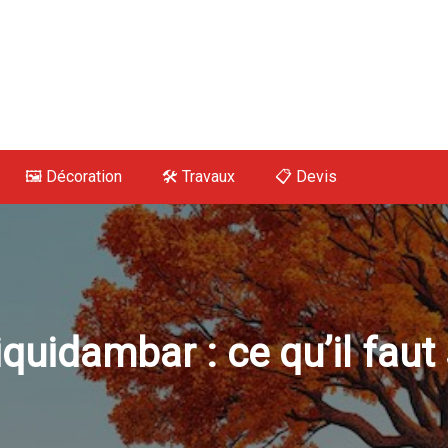
 Maison, Déco, Tra
🖼️ Décoration
🛠 Travaux
📋 Devis
quidambar : ce qu’il faut