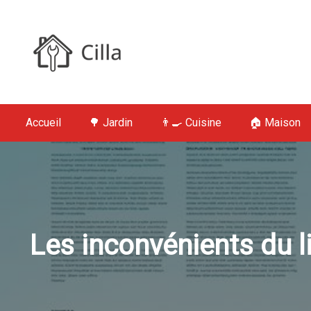
S
k
i
p
t
Cilla : Jardin,
o
c
Accueil
🌳 Jardin
👨‍🍳 Cuisine
🏠 Maison
o
n
t
e
n
t
Les inconvénients du li