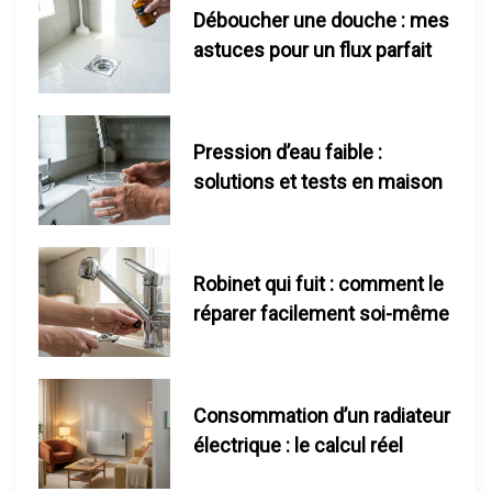
n
Déboucher une douche : mes
d
astuces pour un flux parfait
e
s
Pression d’eau faible :
solutions et tests en maison
p
u
Robinet qui fuit : comment le
b
réparer facilement soi-même
l
i
Consommation d’un radiateur
c
électrique : le calcul réel