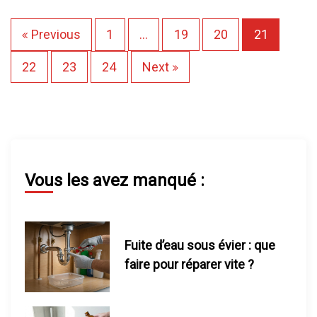
P
Previous
1
…
19
20
21
a
22
23
24
Next
g
i
n
Vous les avez manqué :
a
t
Fuite d’eau sous évier : que
i
faire pour réparer vite ?
o