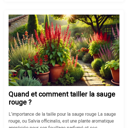
Comment isoler un sol froid sans
tout casser chez soi
Réussir son isolation de mur
mince pour gagner de la place
Isolation maison ancienne : les
erreurs à éviter absolument
Quand et comment tailler la sauge
rouge ?
Fuite d’eau sous évier : que faire
pour réparer vite ?
L’importance de la taille pour la sauge rouge La sauge
rouge, ou Salvia officinalis, est une plante aromatique
appréciée pour son feuillage parfumé et ses …