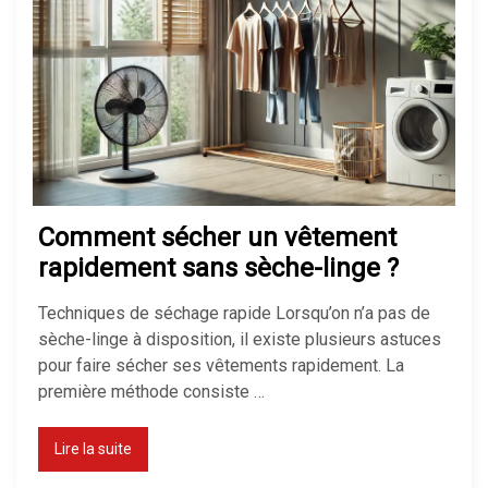
inconvénients
Isolation maison : comment bien
isoler pour économiser de
l’énergie
Comment sécher un vêtement
Quel chauffage choisir pour une
rapidement sans sèche-linge ?
maison ?
Techniques de séchage rapide Lorsqu’on n’a pas de
sèche-linge à disposition, il existe plusieurs astuces
pour faire sécher ses vêtements rapidement. La
Isolation des combles perdus :
première méthode consiste …
méthodes, prix et aides 2026
Lire la suite