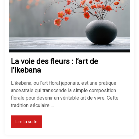
Isolation maison : comment bien
isoler pour économiser de
l’énergie
Quel chauffage choisir pour une
maison ?
La voie des fleurs : l’art de
l’ikebana
Isolation des combles perdus :
L’ikebana, ou l’art floral japonais, est une pratique
méthodes, prix et aides 2026
ancestrale qui transcende la simple composition
florale pour devenir un véritable art de vivre. Cette
tradition séculaire …
Comment isoler un sol froid sans
Lire la suite
tout casser chez soi