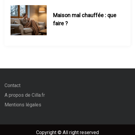
a
t
Maison mal chauffée : que
faire ?
i
o
n
s
Contact
A propos de Cilla.fr
Mentions légales
Copyright © All right reserved