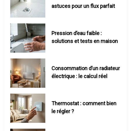
e
astuces pour un flux parfait
l
’
Pression d’eau faible :
solutions et tests en maison
a
r
Consommation d’un radiateur
t
électrique : le calcul réel
i
c
Thermostat : comment bien
l
le régler ?
e