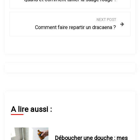
a
v
NEXT POST
Comment faire repartir un dracaena ?
i
g
a
t
i
o
A lire aussi :
n
d
Déboucher une douche : mes