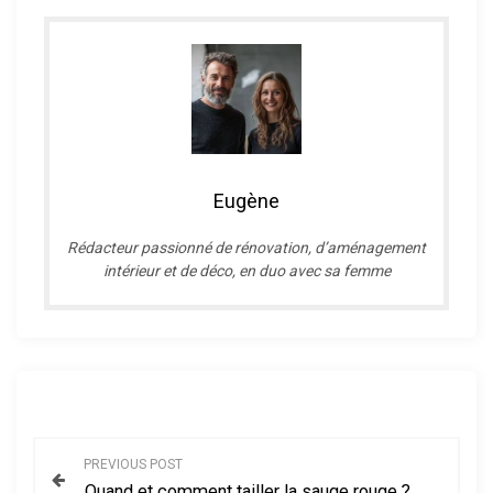
Eugène
R
édacteur passionné de rénovation, d’aménagement
intérieur et de déco, en duo avec sa femme
N
PREVIOUS POST
Quand et comment tailler la sauge rouge ?