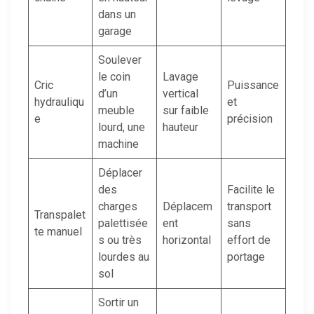
dans un
garage
Soulever
le coin
Lavage
Cric
Puissance
d’un
vertical
hydrauliqu
et
meuble
sur faible
e
précision
lourd, une
hauteur
machine
Déplacer
des
Facilite le
charges
Déplacem
transport
Transpalet
palettisée
ent
sans
te manuel
s ou très
horizontal
effort de
lourdes au
portage
sol
Sortir un