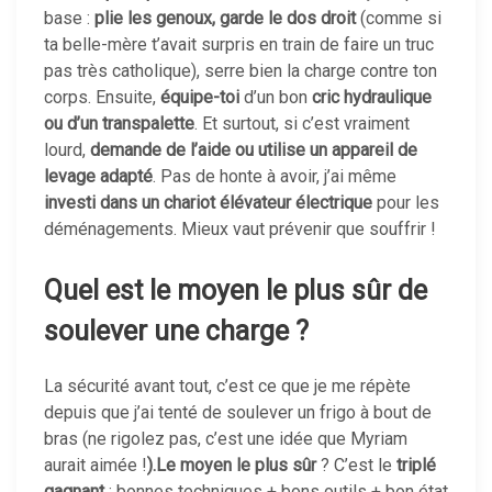
base :
plie les genoux, garde le dos droit
(comme si
ta belle-mère t’avait surpris en train de faire un truc
pas très catholique), serre bien la charge contre ton
corps. Ensuite,
équipe-toi
d’un bon
cric hydraulique
ou d’un transpalette
. Et surtout, si c’est vraiment
lourd,
demande de l’aide ou utilise un appareil de
levage adapté
. Pas de honte à avoir, j’ai même
investi dans un chariot élévateur électrique
pour les
déménagements. Mieux vaut prévenir que souffrir !
Quel est le moyen le plus sûr de
soulever une charge ?
La sécurité avant tout, c’est ce que je me répète
depuis que j’ai tenté de soulever un frigo à bout de
bras (ne rigolez pas, c’est une idée que Myriam
aurait aimée !
).
Le moyen le plus sûr
? C’est le
triplé
gagnant
: bonnes techniques + bons outils + bon état