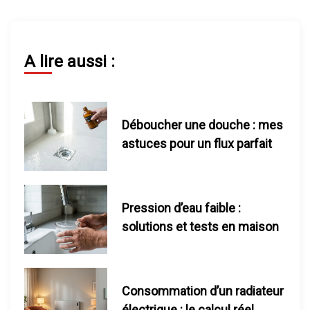
i
o
n
A lire aussi :
d
e
Déboucher une douche : mes
astuces pour un flux parfait
l
’
Pression d’eau faible :
a
solutions et tests en maison
r
t
Consommation d’un radiateur
électrique : le calcul réel