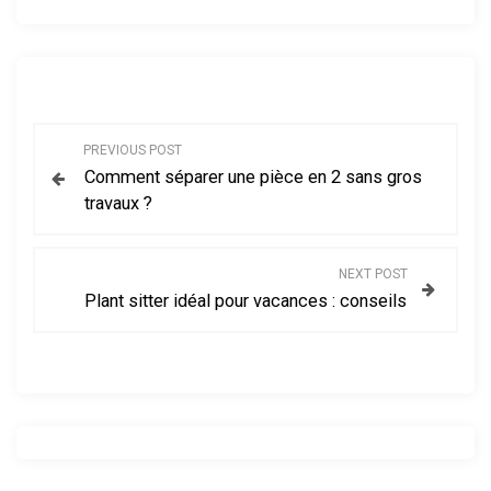
N
PREVIOUS POST
Comment séparer une pièce en 2 sans gros
a
travaux ?
v
NEXT POST
i
Plant sitter idéal pour vacances : conseils
g
a
t