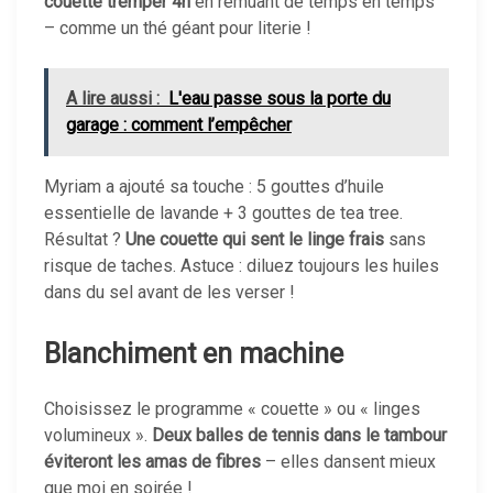
couette tremper 4h
en remuant de temps en temps
– comme un thé géant pour literie !
A lire aussi :
L'eau passe sous la porte du
garage : comment l’empêcher
Myriam a ajouté sa touche : 5 gouttes d’huile
essentielle de lavande + 3 gouttes de tea tree.
Résultat ?
Une couette qui sent le linge frais
sans
risque de taches. Astuce : diluez toujours les huiles
dans du sel avant de les verser !
Blanchiment en machine
Choisissez le programme « couette » ou « linges
volumineux ».
Deux balles de tennis dans le tambour
éviteront les amas de fibres
– elles dansent mieux
que moi en soirée !