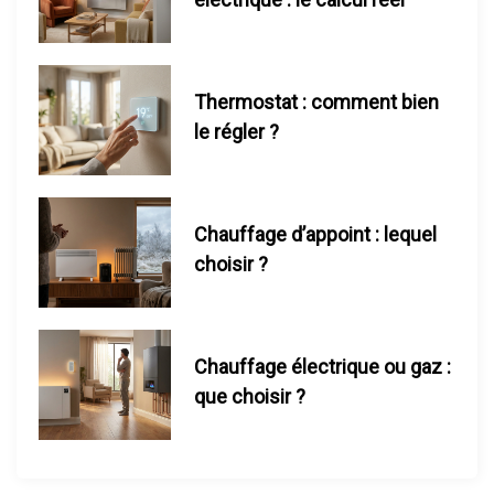
i
c
l
Thermostat : comment bien
le régler ?
e
Chauffage d’appoint : lequel
choisir ?
Chauffage électrique ou gaz :
que choisir ?