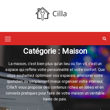
S
k
i
p
Cilla : Jardin,
t
o
Maison, Déco,
c
M
o
Catégorie :
Maison
e
n
Travaux
t
n
e
La maison, c’est bien plus qu’un lieu où l’on vit, c’est un
u
n
espace qui reflète votre personnalité et votre confort. Que
I
t
vous souhaitiez optimiser vos espaces, améliorer votre
c
quotidien ou simplement mieux organiser votre intérieur,
Cilla.fr vous propose des contenus riches en idées et en
o
conseils pratiques pour faire de votre maison un véritable
n
havre de paix.