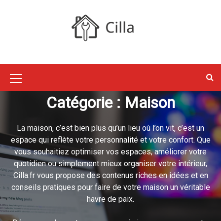
S
k
i
p
Cilla : Jardin,
t
o
Maison, Déco,
c
M
o
Catégorie :
Maison
e
n
Travaux
t
n
e
La maison, c’est bien plus qu’un lieu où l’on vit, c’est un
u
n
espace qui reflète votre personnalité et votre confort. Que
I
t
vous souhaitiez optimiser vos espaces, améliorer votre
c
quotidien ou simplement mieux organiser votre intérieur,
Cilla.fr vous propose des contenus riches en idées et en
o
conseils pratiques pour faire de votre maison un véritable
n
havre de paix.