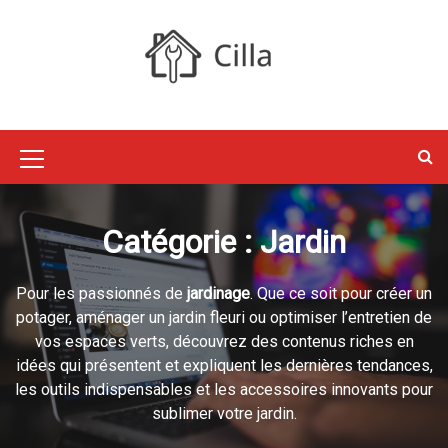
S
k
i
p
Cilla : Jardin,
t
o
Maison, Déco,
c
M
o
e
n
Travaux
t
n
Catégorie :
Jardin
e
u
n
Pour les passionnés de
jardinage
. Que ce soit pour créer un
I
t
potager, aménager un jardin fleuri ou optimiser l’entretien de
c
vos espaces verts, découvrez des contenus riches en
o
idées qui présentent et expliquent les dernières tendances,
les outils indispensables et les accessoires innovants pour
n
sublimer votre jardin.