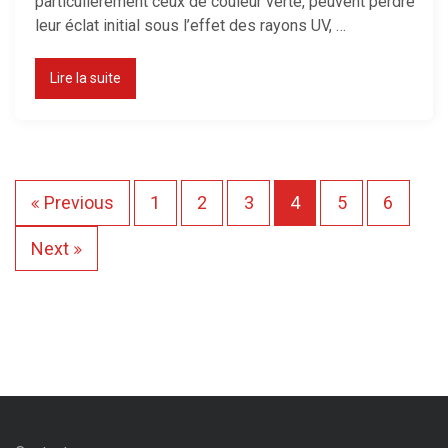
particulièrement ceux de couleur verte, peuvent perdre
leur éclat initial sous l’effet des rayons UV, …
Lire la suite
P
Previous
1
2
3
4
5
6
a
Next
g
i
n
a