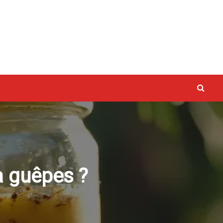
vaux
à guêpes ?