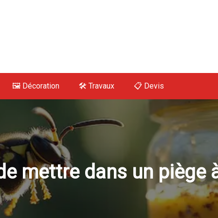
 Maison, Déco, Tra
🖼️ Décoration
🛠 Travaux
📋 Devis
ide mettre dans un piège 