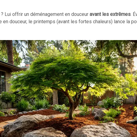
e ? Lui offrir un déménagement en douceur
avant les extrêmes
. 
 en douceur, le printemps (avant les fortes chaleurs) lance la pou