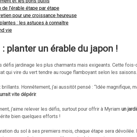
ment et les bons outils
on de l’érable étape par étape
tretien pour une croissance heureuse
 plantes : les astuces à connaître
end vie
: planter un érable du japon !
 défis jardinage les plus charmants mais exigeants. Cette fois-c
cat qui vire du vert tendre au rouge flamboyant selon les saisons.
x brillants. Honnêtement, j’ai aussitôt pensé : “Idée magnifique, m
urrait vite dépérir
.
t, j’aime relever les défis, surtout pour offrir à Myriam
un jard
érite bien quelques efforts !
tion du sol à ses premiers mois, chaque étape sera dévoilée. Pa