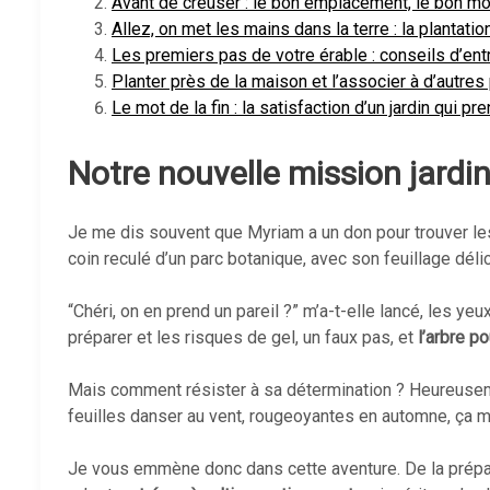
Avant de creuser : le bon emplacement, le bon mo
Allez, on met les mains dans la terre : la plantati
Les premiers pas de votre érable : conseils d’en
Planter près de la maison et l’associer à d’autres
Le mot de la fin : la satisfaction d’un jardin qui pr
Notre nouvelle mission jardin 
Je me dis souvent que Myriam a un don pour trouver les
coin reculé d’un parc botanique, avec son feuillage déli
“Chéri, on en prend un pareil ?” m’a-t-elle lancé, les yeu
préparer et les risques de gel, un faux pas, et
l’arbre po
Mais comment résister à sa détermination ? Heureusemen
feuilles danser au vent, rougeoyantes en automne, ça m
Je vous emmène donc dans cette aventure. De la prépara