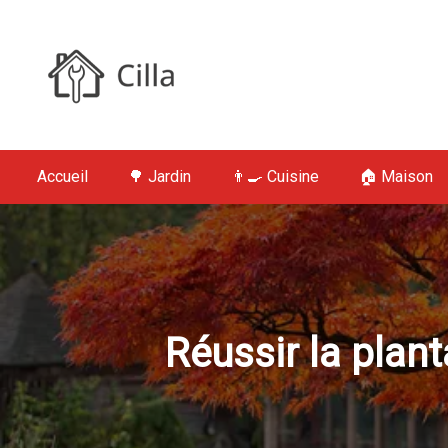
S
k
i
p
t
Cilla : Jardin,
o
c
Accueil
🌳 Jardin
👨‍🍳 Cuisine
🏠 Maison
o
n
t
e
n
t
Réussir la plant