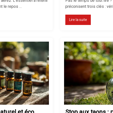
aérez. L’essentiel à retenir
Pas le temps de tout lire ?
nt le repos …
préconisent trois clés : vérif
Lire la suite
aturel et éco
Stop aux taons : 