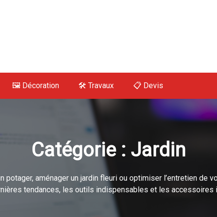
 Maison, Déco, Tra
🖼️ Décoration
🛠 Travaux
📋 Devis
Catégorie :
Jardin
 un potager, aménager un jardin fleuri ou optimiser l’entretien d
rnières tendances, les outils indispensables et les accessoires i