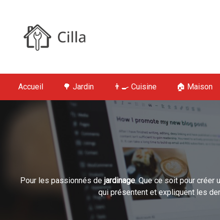
S
k
i
p
t
Cilla : Jardin,
o
c
Accueil
🌳 Jardin
👨‍🍳 Cuisine
🏠 Maison
o
n
t
e
n
t
Pour les passionnés de
jardinage
. Que ce soit pour créer
qui présentent et expliquent les de