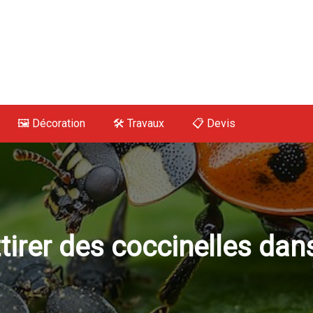
 Maison, Déco, Tra
🖼️ Décoration
🛠 Travaux
📋 Devis
rer des coccinelles dans