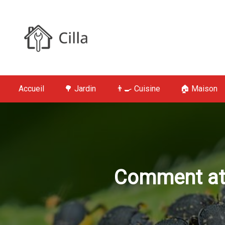
S
k
i
p
t
Cilla : Jardin,
o
c
Accueil
🌳 Jardin
👨‍🍳 Cuisine
🏠 Maison
o
n
t
e
n
t
Comment atti