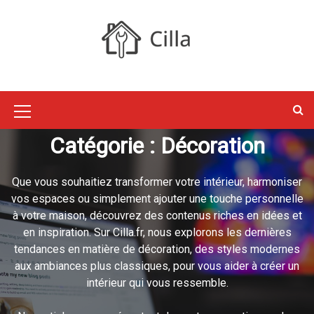
S
k
i
p
Cilla : Jardin,
t
o
Maison, Déco,
c
M
o
Catégorie :
Décoration
e
n
Travaux
t
n
e
Que vous souhaitiez transformer votre intérieur, harmoniser
u
n
vos espaces ou simplement ajouter une touche personnelle
I
t
à votre maison, découvrez des contenus riches en idées et
c
en inspiration. Sur Cilla.fr, nous explorons les dernières
tendances en matière de décoration, des styles modernes
o
aux ambiances plus classiques, pour vous aider à créer un
n
intérieur qui vous ressemble.